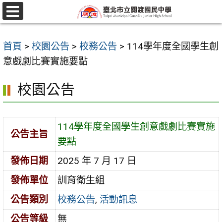
跳
至
選
單
主
首頁
>
校園公告
>
校務公告
>
114學年度全國學生創
要
意戲劇比賽實施要點
內
容
校園公告
區
114學年度全國學生創意戲劇比賽實施
公告主旨
要點
發佈日期
2025 年 7 月 17 日
發佈單位
訓育衛生組
公告類別
校務公告
,
活動訊息
公告等級
無