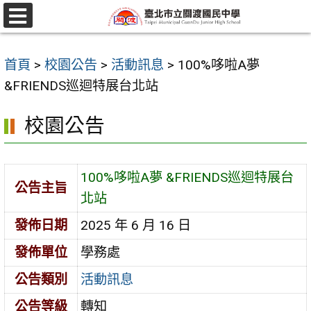
跳
至
選
單
主
首頁
>
校園公告
>
活動訊息
>
100%哆啦A夢
要
&FRIENDS巡迴特展台北站
內
容
校園公告
區
100%哆啦A夢 &FRIENDS巡迴特展台
公告主旨
北站
發佈日期
2025 年 6 月 16 日
發佈單位
學務處
公告類別
活動訊息
公告等級
轉知