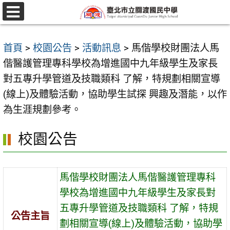
跳
至
選
單
主
首頁
>
校園公告
>
活動訊息
>
馬偕學校財團法人馬
要
偕醫護管理專科學校為增進國中九年級學生及家長
內
對五專升學管道及技職類科 了解，特規劃相關宣導
容
(線上)及體驗活動，協助學生試探 興趣及潛能，以作
區
為生涯規劃參考。
校園公告
馬偕學校財團法人馬偕醫護管理專科
學校為增進國中九年級學生及家長對
五專升學管道及技職類科 了解，特規
公告主旨
劃相關宣導(線上)及體驗活動，協助學