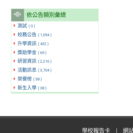
依公告類別彙總
測試
( 0 )
校務公告
( 1,094 )
升學資訊
( 432 )
獎助學金
( 69 )
研習資訊
( 2,216 )
活動訊息
( 3,704 )
榮譽榜
( 38 )
新生入學
( 38 )
學校報告卡
網