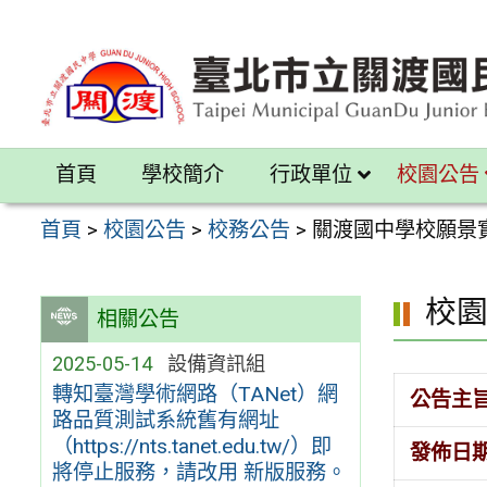
跳
至
主
要
內
首頁
學校簡介
行政單位
校園公告
容
區
首頁
>
校園公告
>
校務公告
>
關渡國中學校願景
校
相關公告
2025-05-14
設備資訊組
轉知臺灣學術網路（TANet）網
公告主
路品質測試系統舊有網址
（https://nts.tanet.edu.tw/）即
發佈日
將停止服務，請改用 新版服務。