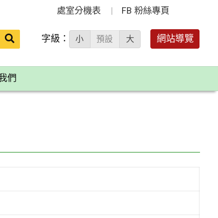
處室分機表
FB 粉絲專頁
送出
字級：
網站導覽
小
預設
大
搜
尋：
我們