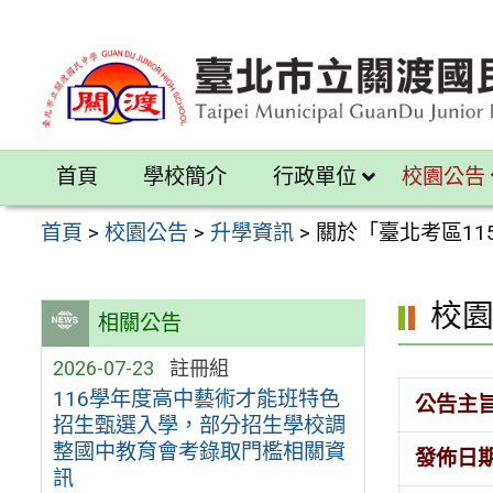
跳
至
主
要
內
首頁
學校簡介
行政單位
校園公告
容
區
首頁
>
校園公告
>
升學資訊
>
關於「臺北考區1
校
相關公告
2026-07-23
註冊組
116學年度高中藝術才能班特色
公告主
招生甄選入學，部分招生學校調
整國中教育會考錄取門檻相關資
發佈日
訊