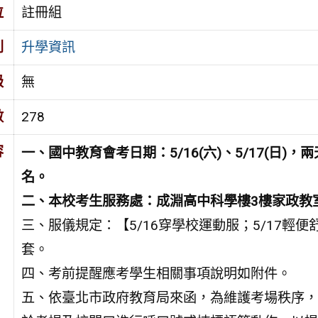
位
註冊組
別
升學資訊
級
無
數
278
容
一、國中教育會考日期：5/16(六)、5/17(日)
名。
二、本校考生服務處：成淵高中科學樓3樓家政教
三、服儀規定：【5/16穿學校運動服；5/17
套。
四、考前提醒應考學生相關事項說明如附件。
五、依臺北市政府教育局來函，為維護考場秩序，