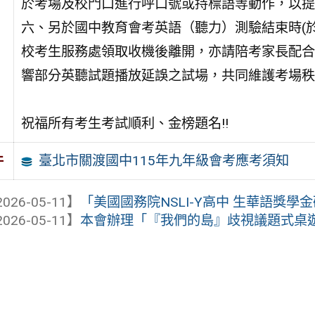
於考場及校門口進行呼口號或持標語等動作，以提
六、另於國中教育會考英語（聽力）測驗結束時(於
校考生服務處領取收機後離開，亦請陪考家長配合
響部分英聽試題播放延誤之試場，共同維護考場秩
祝福所有考生考試順利、金榜題名!!
臺北市關渡國中115年九年級會考應考須知
件
026-05-11】
「美國國務院NSLI-Y高中 生華語獎學金
026-05-11】
本會辦理「『我們的島』歧視議題式桌遊工