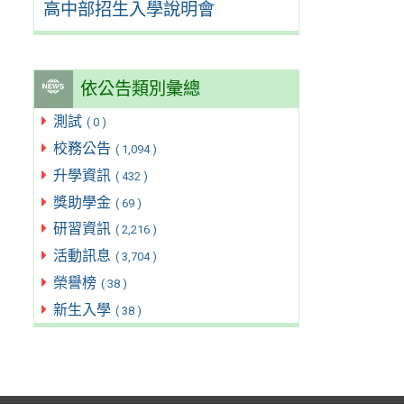
高中部招生入學說明會
依公告類別彙總
測試
( 0 )
校務公告
( 1,094 )
升學資訊
( 432 )
獎助學金
( 69 )
研習資訊
( 2,216 )
活動訊息
( 3,704 )
榮譽榜
( 38 )
新生入學
( 38 )