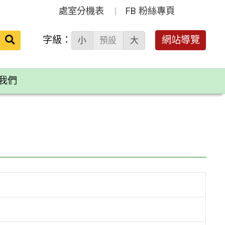
處室分機表
FB 粉絲專頁
送出
字級：
網站導覽
小
預設
大
搜
尋：
我們