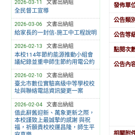
2026-03-11
文書出納組
發佈單
全民督工宣導
公告類
2026-03-06
文書出納組
給家長的一封信-施工中工程說明
公告等
2026-02-13
文書出納組
點閱次
本校114年節約能源推動小組會
議紀錄並重申師生節約用電公約
公告內
2026-02-10
文書出納組
臺北市數位實驗高級中等學校校
址與聯絡電話資訊變更一案
2026-02-04
文書出納組
值此辭舊迎新、萬象更新之際，
本校謹致上最誠摯的感謝 與祝
福，祈願貴校校運昌隆，師生平
相關附
安喜樂