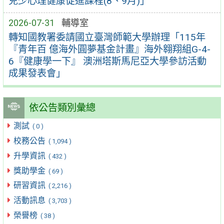
兒少心理健康促進課程(8、9月)」
2026-07-31
輔導室
轉知國教署委請國立臺灣師範大學辦理「115年
『青年百 億海外圓夢基金計畫』海外翱翔組G-4-
6『健康學一下』 澳洲塔斯馬尼亞大學參訪活動
成果發表會」
依公告類別彙總
測試
( 0 )
校務公告
( 1,094 )
升學資訊
( 432 )
獎助學金
( 69 )
研習資訊
( 2,216 )
活動訊息
( 3,703 )
榮譽榜
( 38 )