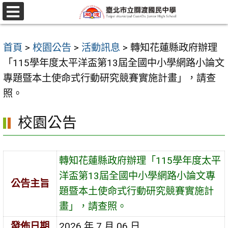
跳
至
選
單
主
首頁
>
校園公告
>
活動訊息
>
轉知花蓮縣政府辦理
要
「115學年度太平洋盃第13屆全國中小學網路小論文
內
專題暨本土使命式行動研究競賽實施計畫」，請查
容
照。
區
校園公告
轉知花蓮縣政府辦理「115學年度太平
洋盃第13屆全國中小學網路小論文專
公告主旨
題暨本土使命式行動研究競賽實施計
畫」，請查照。
發佈日期
2026 年 7 月 06 日