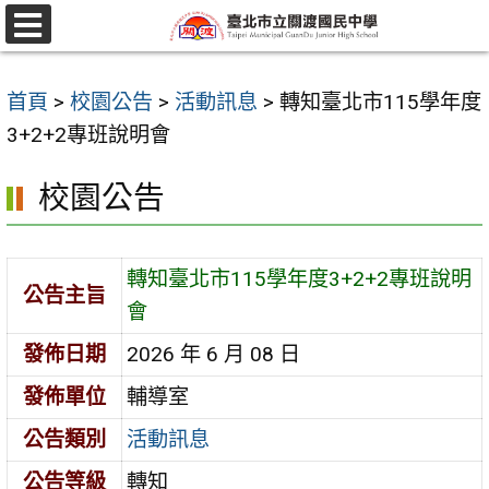
跳
至
選
單
主
首頁
>
校園公告
>
活動訊息
>
轉知臺北市115學年度
要
3+2+2專班說明會
內
容
校園公告
區
轉知臺北市115學年度3+2+2專班說明
公告主旨
會
發佈日期
2026 年 6 月 08 日
發佈單位
輔導室
公告類別
活動訊息
公告等級
轉知