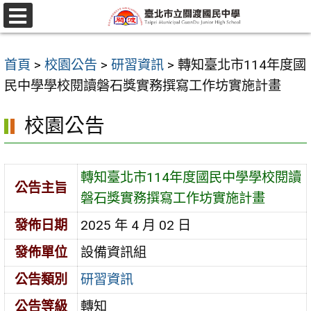
跳
至
選
單
主
首頁
>
校園公告
>
研習資訊
>
轉知臺北市114年度國
要
民中學學校閱讀磐石獎實務撰寫工作坊實施計畫
內
容
校園公告
區
轉知臺北市114年度國民中學學校閱讀
公告主旨
磐石獎實務撰寫工作坊實施計畫
發佈日期
2025 年 4 月 02 日
發佈單位
設備資訊組
公告類別
研習資訊
公告等級
轉知