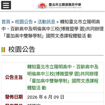
跳
至
選
單
主
首頁
>
校園公告
>
活動訊息
>
轉知臺北市立陽明高
要
中、百齡高中及明倫高中三校(博雅盟學 園)共同辦理
內
「臺加高中雙聯學制」國際文憑課程體驗活 動
容
區
校園公告
轉知臺北市立陽明高中、百齡高中及
明倫高中三校(博雅盟學 園)共同辦理
公告主旨
「臺加高中雙聯學制」國際文憑課程
體驗活 動
發佈日期
2026 年 6 月 09 日