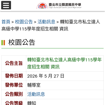
跳
至
選
單
主
首頁
>
校園公告
>
活動訊息
>
轉知臺北市私立達人
要
高級中學115學年度招生相關 資訊
內
容
校園公告
區
轉知臺北市私立達人高級中學115學年
公告主旨
度招生相關 資訊
發佈日期
2026 年 5 月 27 日
發佈單位
輔導室
公告類別
活動訊息
公告等級
轉知