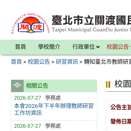
跳
至
主
要
內
首頁
學校簡介
行政單位
校園公告
容
區
首頁
>
校園公告
>
研習資訊
>
轉知臺北市教師研
校
相關公告
2026-07-27
學務處
本會2026年下半年辦理教師研習
公告主
工作坊資訊
發佈日
2026-07-27
學務處