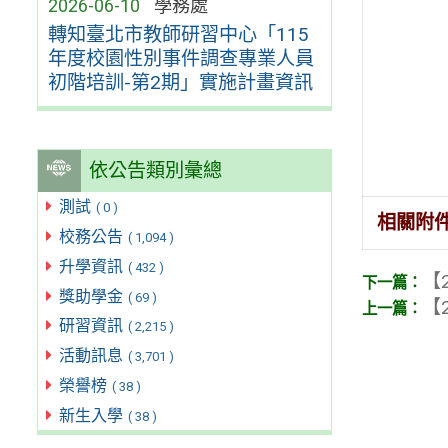
2026-06-10
學務處
轉知臺北市教師研習中心「115
年度校園性別事件調查專業人員
初階培訓-第2期」實施計畫資訊
依公告類別彙總
測試
( 0 )
相關附
校務公告
( 1,094 )
升學資訊
( 432 )
【2
獎助學金
( 69 )
【2
研習資訊
( 2,215 )
活動訊息
( 3,701 )
榮譽榜
( 38 )
新生入學
( 38 )