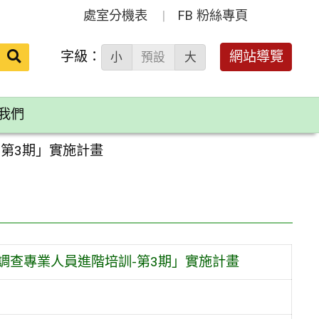
處室分機表
FB 粉絲專頁
送出
字級：
網站導覽
小
預設
大
搜
尋：
我們
-第3期」實施計畫
調查專業人員進階培訓-第3期」實施計畫