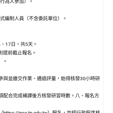
行為人參加）。
式編制人員（不含委託單位）。
4、17日，共5天。
滿則提前截止報名。
）。
參與並繳交作業、通過評量，始得核發30小時研
，須配合完成補課後方核發研習時數。八、報名方
://insc.tp.edu.tw）報名，並經行政程序核