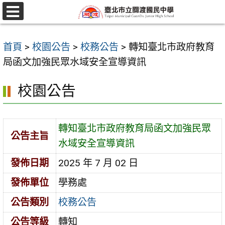
跳
至
選
單
主
首頁
>
校園公告
>
校務公告
>
轉知臺北市政府教育
要
局函文加強民眾水域安全宣導資訊
內
容
校園公告
區
轉知臺北市政府教育局函文加強民眾
公告主旨
水域安全宣導資訊
發佈日期
2025 年 7 月 02 日
發佈單位
學務處
公告類別
校務公告
公告等級
轉知