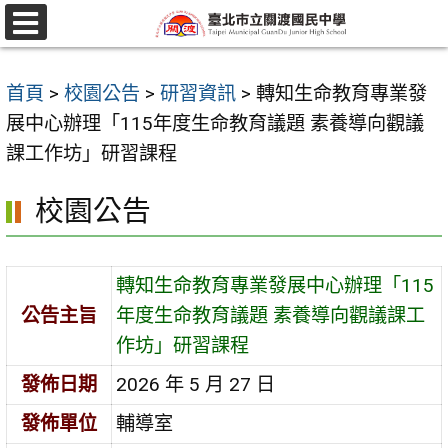
跳
至
選
單
主
首頁
>
校園公告
>
研習資訊
>
轉知生命教育專業發
要
展中心辦理「115年度生命教育議題 素養導向觀議
內
課工作坊」研習課程
容
區
校園公告
轉知生命教育專業發展中心辦理「115
公告主旨
年度生命教育議題 素養導向觀議課工
作坊」研習課程
發佈日期
2026 年 5 月 27 日
發佈單位
輔導室