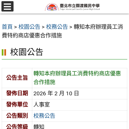
跳
至
選
單
主
首頁
>
校園公告
>
校務公告
>
轉知本府辦理員工消
要
費特約商店優惠合作措施
內
容
校園公告
區
轉知本府辦理員工消費特約商店優惠
公告主旨
合作措施
發佈日期
2026 年 2 月 10 日
發佈單位
人事室
公告類別
校務公告
公告等級
轉知