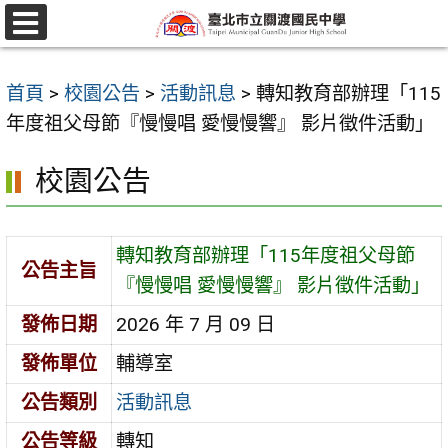
跳
至
選
單
主
首頁
>
校園公告
>
活動訊息
>
轉知教育部辦理「115
要
年度祖父母節『慢慢唱 愛慢慢響』 影片徵件活動」
內
容
校園公告
區
轉知教育部辦理「115年度祖父母節
公告主旨
『慢慢唱 愛慢慢響』 影片徵件活動」
發佈日期
2026 年 7 月 09 日
發佈單位
輔導室
公告類別
活動訊息
公告等級
轉知