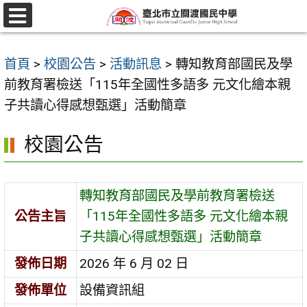
跳
至
選
單
主
首頁
>
校園公告
>
活動訊息
>
轉知教育部國民及學
要
前教育署檢送「115年全國性多語多 元文化繪本親
內
子共讀心得感想甄選」活動簡章
容
區
校園公告
轉知教育部國民及學前教育署檢送
公告主旨
「115年全國性多語多 元文化繪本親
子共讀心得感想甄選」活動簡章
發佈日期
2026 年 6 月 02 日
發佈單位
設備資訊組