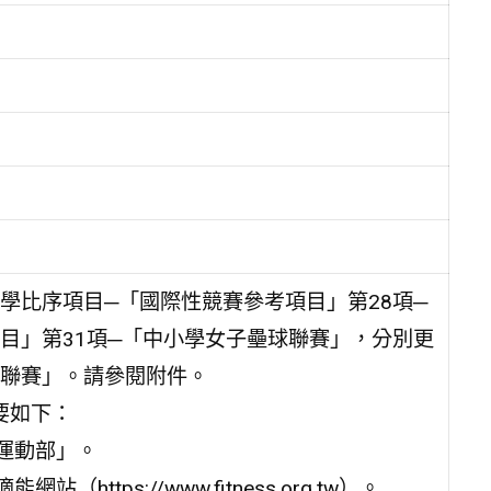
學比序項目─「國際性競賽參考項目」第28項─
目」第31項─「中小學女子壘球聯賽」，分別更
聯賽」。請參閱附件。
要如下：
運動部」。
tps://www.fitness.org.tw）。