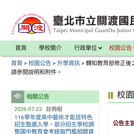
跳
至
主
要
內
首頁
學校簡介
行政單位
校園公告
容
區
首頁
>
校園公告
>
升學資訊
>
轉知教育部修正後
請參閱說明和附件。
校
相關公告
2026-07-23
註冊組
116學年度高中藝術才能班特色
公告主
招生甄選入學，部分招生學校調
整國中教育會考錄取門檻相關資