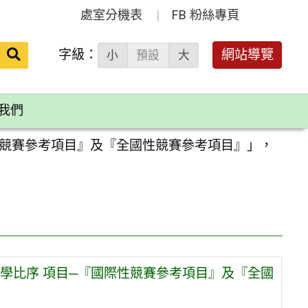
處室分機表
FB 粉絲專頁
送出
字級：
網站導覽
小
預設
大
搜
尋：
我們
性競賽參考項目』及『全國性競賽參考項目』」，
學比序 項目─『國際性競賽參考項目』及『全國