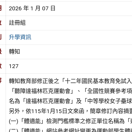
期
2026 年 1 月 07 日
位
註冊組
別
升學資訊
級
轉知
數
127
容
轉知教育部修正後之「十二年國民基本教育免試入
「聽障達福林匹克運動會」、「全國性競賽參考項
名為「達福林匹克運動會」及「中等學校女子壘球
另外，依115年1月15日文來函，簡章修訂內容摘
(一)「體適能」檢測門檻標準之修正單位名稱為「
(二)「體適能」網站參考網址變更為運動部學生體適能網站（ht