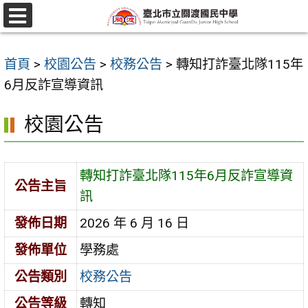
跳
至
選
單
主
首頁
>
校園公告
>
校務公告
>
轉知打詐臺北隊115年
要
6月反詐宣導資訊
內
容
校園公告
區
轉知打詐臺北隊115年6月反詐宣導資
公告主旨
訊
發佈日期
2026 年 6 月 16 日
發佈單位
學務處
公告類別
校務公告
公告等級
轉知