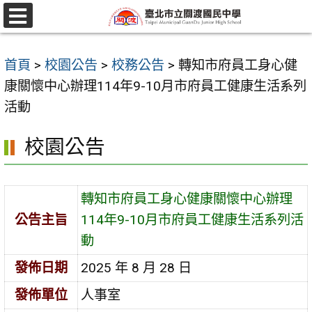
跳
至
選
單
主
首頁
>
校園公告
>
校務公告
>
轉知市府員工身心健
要
康關懷中心辦理114年9-10月市府員工健康生活系列
內
活動
容
區
校園公告
轉知市府員工身心健康關懷中心辦理
公告主旨
114年9-10月市府員工健康生活系列活
動
發佈日期
2025 年 8 月 28 日
發佈單位
人事室