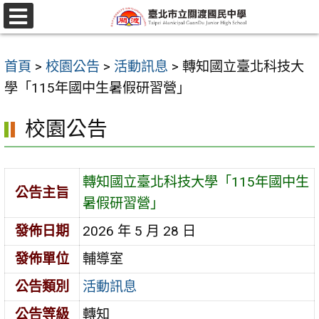
跳
至
選
單
主
首頁
>
校園公告
>
活動訊息
>
轉知國立臺北科技大
要
學「115年國中生暑假研習營」
內
容
校園公告
區
轉知國立臺北科技大學「115年國中生
公告主旨
暑假研習營」
發佈日期
2026 年 5 月 28 日
發佈單位
輔導室
公告類別
活動訊息
公告等級
轉知