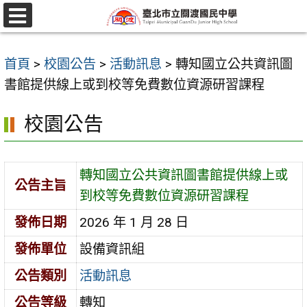
跳
至
選
單
主
首頁
>
校園公告
>
活動訊息
>
轉知國立公共資訊圖
要
書館提供線上或到校等免費數位資源研習課程
內
容
校園公告
區
轉知國立公共資訊圖書館提供線上或
公告主旨
到校等免費數位資源研習課程
發佈日期
2026 年 1 月 28 日
發佈單位
設備資訊組
公告類別
活動訊息
公告等級
轉知