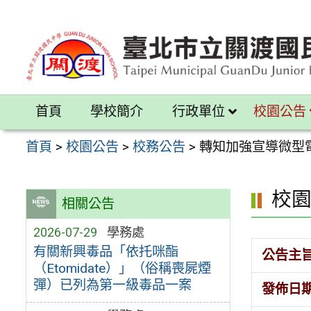
跳
至
主
要
內
首頁
學校簡介
行政單位
校園公告
容
區
首頁
>
校園公告
>
校務公告
>
轉知加強宣導微型
校
相關公告
2026-07-29
學務處
有關新興毒品「依托咪酯
公告主
（Etomidate）」（俗稱喪屍煙
彈）已列為第一級毒品一案
發佈日