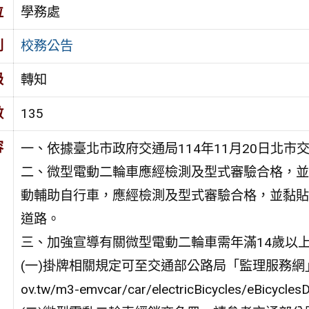
位
學務處
別
校務公告
級
轉知
數
135
容
一、依據臺北市政府交通局114年11月20日北市交管
二、微型電動二輪車應經檢測及型式審驗合格，並
動輔助自行車，應經檢測及型式審驗合格，並黏貼
道路。
三、加強宣導有關微型電動二輪車需年滿14歲以
(一)掛牌相關規定可至交通部公路局「監理服務網」／微型
ov.tw/m3-emvcar/car/electricBicycles/eBicycl