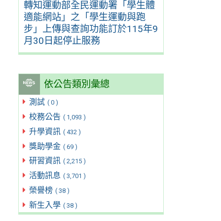
轉知運動部全民運動署「學生體
適能網站」之「學生運動與跑
步」上傳與查詢功能訂於115年9
月30日起停止服務
依公告類別彙總
測試
( 0 )
校務公告
( 1,093 )
升學資訊
( 432 )
獎助學金
( 69 )
研習資訊
( 2,215 )
活動訊息
( 3,701 )
榮譽榜
( 38 )
新生入學
( 38 )