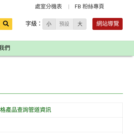
處室分機表
FB 粉絲專頁
送出
字級：
網站導覽
小
預設
大
搜
尋：
我們
格產品查詢管道資訊