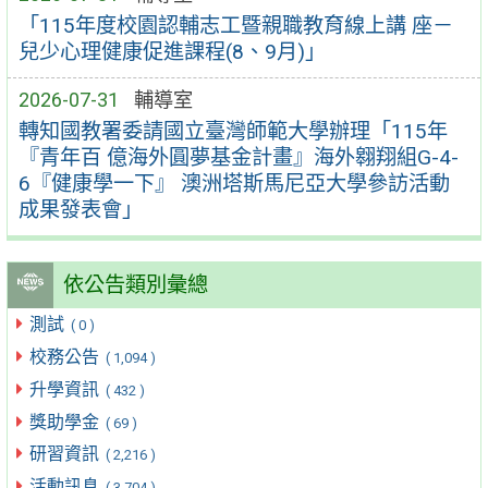
「115年度校園認輔志工暨親職教育線上講 座－
兒少心理健康促進課程(8、9月)」
2026-07-31
輔導室
轉知國教署委請國立臺灣師範大學辦理「115年
『青年百 億海外圓夢基金計畫』海外翱翔組G-4-
6『健康學一下』 澳洲塔斯馬尼亞大學參訪活動
成果發表會」
依公告類別彙總
測試
( 0 )
校務公告
( 1,094 )
升學資訊
( 432 )
獎助學金
( 69 )
研習資訊
( 2,216 )
活動訊息
( 3,704 )