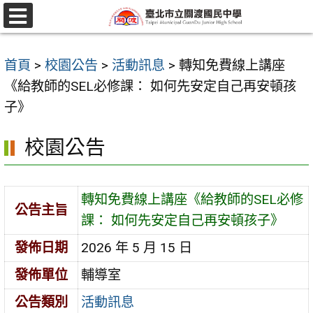
跳
至
選
單
主
首頁
>
校園公告
>
活動訊息
>
轉知免費線上講座
要
《給教師的SEL必修課： 如何先安定自己再安頓孩
內
子》
容
區
校園公告
轉知免費線上講座《給教師的SEL必修
公告主旨
課： 如何先安定自己再安頓孩子》
發佈日期
2026 年 5 月 15 日
發佈單位
輔導室
公告類別
活動訊息