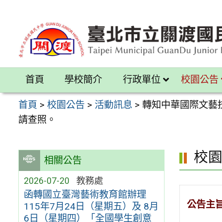
跳
至
主
要
內
首頁
學校簡介
行政單位
校園公告
容
區
首頁
>
校園公告
>
活動訊息
>
轉知中華國際文藝
請查照。
校
相關公告
2026-07-20
教務處
函轉國立臺灣藝術教育館辦理
公告主
115年7月24日（星期五）及 8月
6日（星期四）「全國學生創意