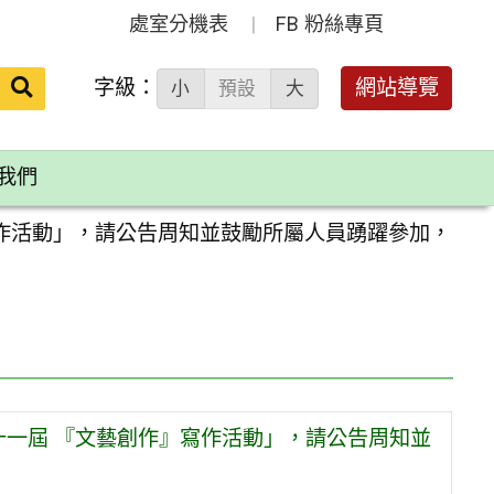
處室分機表
FB 粉絲專頁
送出
字級：
網站導覽
小
預設
大
搜
尋：
我們
寫作活動」，請公告周知並鼓勵所屬人員踴躍參加，
十一屆 『文藝創作』寫作活動」，請公告周知並