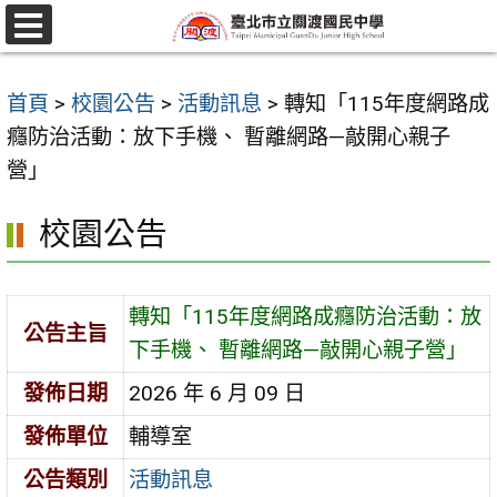
跳
至
選
單
主
首頁
>
校園公告
>
活動訊息
>
轉知「115年度網路成
要
癮防治活動：放下手機、 暫離網路—敲開心親子
內
營」
容
區
校園公告
轉知「115年度網路成癮防治活動：放
公告主旨
下手機、 暫離網路—敲開心親子營」
發佈日期
2026 年 6 月 09 日
發佈單位
輔導室
公告類別
活動訊息