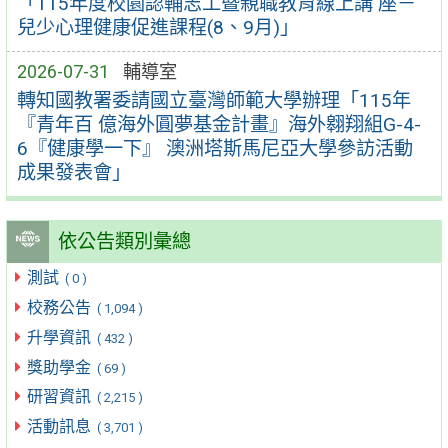
「115年度校園認輔志工暨親職教育線上講 座－
兒少心理健康促進課程(8、9月)」
2026-07-31
輔導室
轉知國教署委請國立臺灣師範大學辦理「115年
『青年百 億海外圓夢基金計畫』海外翱翔組G-4-
6『健康學一下』 澳洲塔斯馬尼亞大學參訪活動
成果發表會」
依公告類別彙總
測試
( 0 )
校務公告
( 1,094 )
升學資訊
( 432 )
獎助學金
( 69 )
研習資訊
( 2,215 )
活動訊息
( 3,701 )