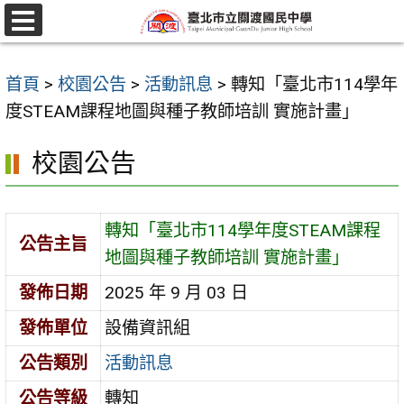
跳
至
選
單
主
首頁
>
校園公告
>
活動訊息
>
轉知「臺北市114學年
要
度STEAM課程地圖與種子教師培訓 實施計畫」
內
容
校園公告
區
轉知「臺北市114學年度STEAM課程
公告主旨
地圖與種子教師培訓 實施計畫」
發佈日期
2025 年 9 月 03 日
發佈單位
設備資訊組
公告類別
活動訊息
公告等級
轉知