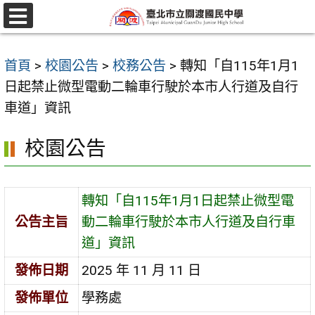
跳
至
選
單
主
首頁
>
校園公告
>
校務公告
>
轉知「自115年1月1
要
日起禁止微型電動二輪車行駛於本市人行道及自行
內
車道」資訊
容
區
校園公告
轉知「自115年1月1日起禁止微型電
公告主旨
動二輪車行駛於本市人行道及自行車
道」資訊
發佈日期
2025 年 11 月 11 日
發佈單位
學務處