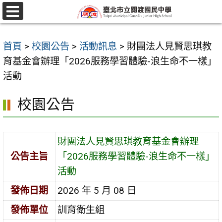
跳
至
選
單
主
首頁
>
校園公告
>
活動訊息
>
財團法人見賢思琪教
要
育基金會辦理「2026服務學習體驗-浪生命不一樣」
內
活動
容
區
校園公告
財團法人見賢思琪教育基金會辦理
公告主旨
「2026服務學習體驗-浪生命不一樣」
活動
發佈日期
2026 年 5 月 08 日
發佈單位
訓育衛生組