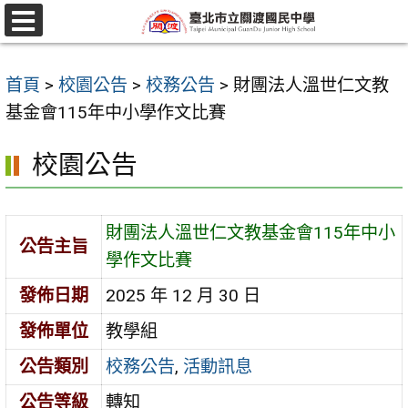
跳
至
選
單
主
首頁
>
校園公告
>
校務公告
>
財團法人溫世仁文教
要
基金會115年中小學作文比賽
內
容
校園公告
區
財團法人溫世仁文教基金會115年中小
公告主旨
學作文比賽
發佈日期
2025 年 12 月 30 日
發佈單位
教學組
公告類別
校務公告
,
活動訊息
公告等級
轉知