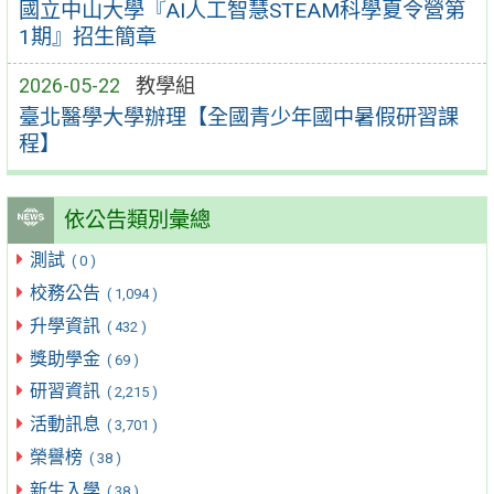
國立中山大學『AI人工智慧STEAM科學夏令營第
1期』招生簡章
2026-05-22
教學組
臺北醫學大學辦理【全國青少年國中暑假研習課
程】
依公告類別彙總
測試
( 0 )
校務公告
( 1,094 )
升學資訊
( 432 )
獎助學金
( 69 )
研習資訊
( 2,215 )
活動訊息
( 3,701 )
榮譽榜
( 38 )
新生入學
( 38 )