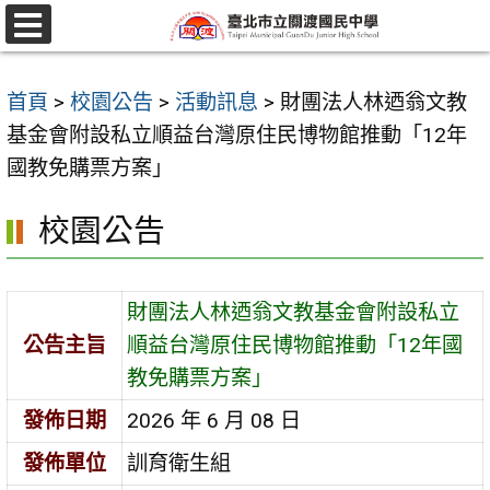
跳
至
選
單
主
首頁
>
校園公告
>
活動訊息
>
財團法人林迺翁文教
要
基金會附設私立順益台灣原住民博物館推動「12年
內
國教免購票方案」
容
區
校園公告
財團法人林迺翁文教基金會附設私立
公告主旨
順益台灣原住民博物館推動「12年國
教免購票方案」
發佈日期
2026 年 6 月 08 日
發佈單位
訓育衛生組