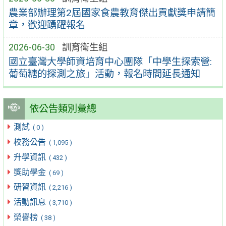
農業部辦理第2屆國家食農教育傑出貢獻獎申請簡
章，歡迎踴躍報名
2026-06-30
訓育衛生組
國立臺灣大學師資培育中心團隊「中學生探索營:
葡萄糖的探測之旅」活動，報名時間延長通知
依公告類別彙總
測試
( 0 )
校務公告
( 1,095 )
升學資訊
( 432 )
獎助學金
( 69 )
研習資訊
( 2,216 )
活動訊息
( 3,710 )
榮譽榜
( 38 )