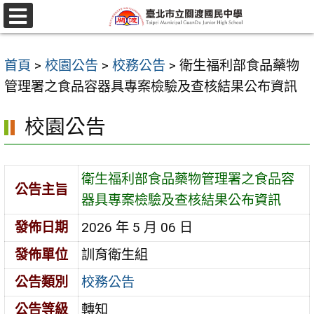
跳
至
選
單
主
首頁
>
校園公告
>
校務公告
>
衛生福利部食品藥物
要
管理署之食品容器具專案檢驗及查核結果公布資訊
內
容
校園公告
區
衛生福利部食品藥物管理署之食品容
公告主旨
器具專案檢驗及查核結果公布資訊
發佈日期
2026 年 5 月 06 日
發佈單位
訓育衛生組
公告類別
校務公告
公告等級
轉知