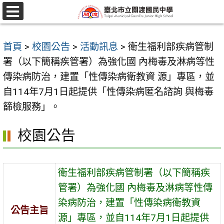
跳
至
選
單
主
首頁
>
校園公告
>
活動訊息
>
衛生福利部疾病管制
要
署（以下簡稱疾管署）為強化國 內梅毒及淋病等性
內
傳染病防治，建置「性傳染病衛教資 源」專區，並
容
自114年7月1日起提供「性傳染病匿名諮詢 與梅毒
區
篩檢服務」。
校園公告
衛生福利部疾病管制署（以下簡稱疾
管署）為強化國 內梅毒及淋病等性傳
染病防治，建置「性傳染病衛教資
公告主旨
源」專區，並自114年7月1日起提供