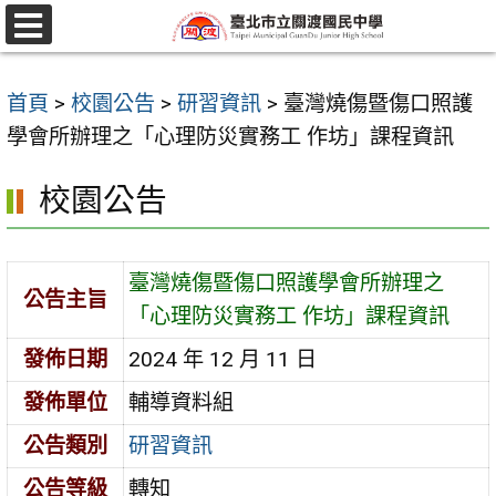
跳
至
選
單
主
首頁
>
校園公告
>
研習資訊
>
臺灣燒傷暨傷口照護
要
學會所辦理之「心理防災實務工 作坊」課程資訊
內
容
校園公告
區
臺灣燒傷暨傷口照護學會所辦理之
公告主旨
「心理防災實務工 作坊」課程資訊
發佈日期
2024 年 12 月 11 日
發佈單位
輔導資料組
公告類別
研習資訊
公告等級
轉知