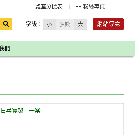
處室分機表
FB 粉絲專頁
送出
字級：
網站導覽
小
預設
大
搜
尋：
我們
夏日尋寶趣」一案