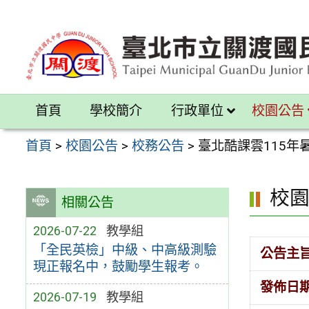
跳
至
主
要
內
首頁
學校簡介
行政單位
校園公告
容
區
首頁
>
校園公告
>
校務公告
>
臺北酷課雲115年
校
相關公告
2026-07-22
教學組
「全民英檢」中級、中高級測驗
公告主
現正報名中，鼓勵學生報考。
發佈日
2026-07-19
教學組