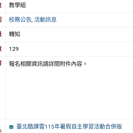
位
教學組
別
校務公告
,
活動訊息
級
轉知
數
129
容
報名相關資訊請詳閱附件內容。
臺北酷課雲115年暑假自主學習活動合併版
件