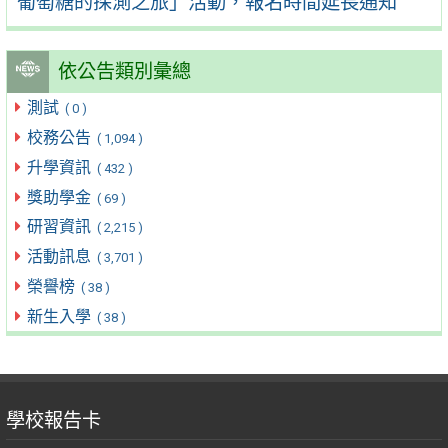
葡萄糖的探測之旅」活動，報名時間延長通知
依公告類別彙總
測試
( 0 )
校務公告
( 1,094 )
升學資訊
( 432 )
獎助學金
( 69 )
研習資訊
( 2,215 )
活動訊息
( 3,701 )
榮譽榜
( 38 )
新生入學
( 38 )
學校報告卡