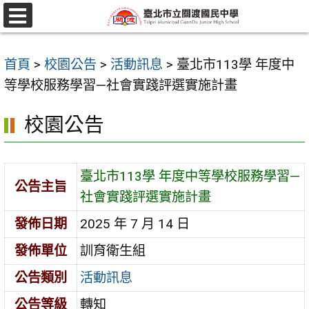
跳
至
選
單
主
首頁
>
校園公告
>
活動訊息
>
臺北市113學 年度中
要
等學校服務學習—社會實踐評選實施計畫
內
容
校園公告
區
臺北市113學 年度中等學校服務學習—
公告主旨
社會實踐評選實施計畫
發佈日期
2025 年 7 月 14 日
發佈單位
訓育衛生組
公告類別
活動訊息
公告等級
轉知