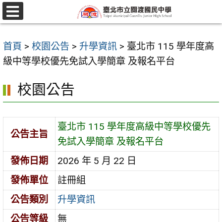
跳
至
選
單
主
首頁
>
校園公告
>
升學資訊
>
臺北市 115 學年度高
要
級中等學校優先免試入學簡章 及報名平台
內
容
校園公告
區
臺北市 115 學年度高級中等學校優先
公告主旨
免試入學簡章 及報名平台
發佈日期
2026 年 5 月 22 日
發佈單位
註冊組
公告類別
升學資訊
公告等級
無