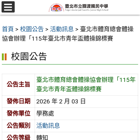
跳
至
選
單
主
首頁
>
校園公告
>
活動訊息
>
臺北市體育總會體操
要
協會辦理「115年臺北市青年盃體操錦標賽
內
容
校園公告
區
臺北市體育總會體操協會辦理「115年
公告主旨
臺北市青年盃體操錦標賽
發佈日期
2026 年 2 月 03 日
發佈單位
學務處
公告類別
活動訊息
公告等級
轉知