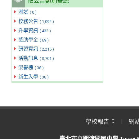
依公告類別彙總
測試
( 0 )
校務公告
( 1,094 )
升學資訊
( 432 )
獎助學金
( 69 )
研習資訊
( 2,215 )
活動訊息
( 3,701 )
榮譽榜
( 38 )
新生入學
( 38 )
學校報告卡
網
臺北市立關渡國民中學
Taipei 