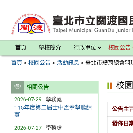
跳
至
主
要
內
首頁
學校簡介
行政單位
校園公告
容
區
首頁
>
校園公告
>
活動訊息
>
臺北市體育總會羽
校
相關公告
2026-07-29
學務處
115年度第二屆士中盃拳擊邀請
公告主
賽
發佈日
2026-07-27
學務處