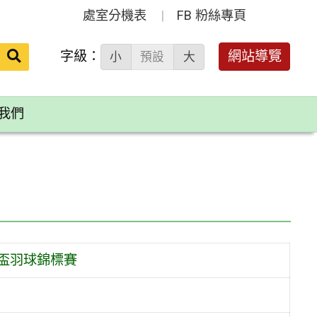
處室分機表
FB 粉絲專頁
送出
字級：
網站導覽
小
預設
大
搜
尋：
我們
盃羽球錦標賽