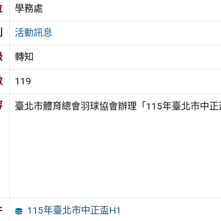
位
學務處
別
活動訊息
級
轉知
數
119
容
臺北市體育總會羽球協會辦理「115年臺北市中正
115年臺北市中正盃H1
件