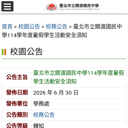
跳
至
選
單
主
首頁
>
校園公告
>
校務公告
>
臺北市立關渡國民中
要
學114學年度暑假學生活動安全須知
內
容
校園公告
區
臺北市立關渡國民中學114學年度暑假
公告主旨
學生活動安全須知
發佈日期
2026 年 6 月 30 日
發佈單位
學務處
公告類別
校務公告
公告等級
轉知