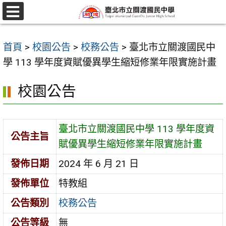
跳
至
選
單
主
首頁
>
校園公告
>
校務公告
>
臺北市立關渡國民中
要
學 113 學年度資賦優異學生縮短修業年限實施計畫
內
容
校園公告
區
臺北市立關渡國民中學 113 學年度資
公告主旨
賦優異學生縮短修業年限實施計畫
發佈日期
2024 年 6 月 21 日
發佈單位
特教組
公告類別
校務公告
公告等級
無