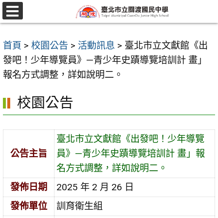
跳
至
選
單
主
首頁
>
校園公告
>
活動訊息
>
臺北市立文獻館《出
要
發吧！少年導覽員》—青少年史蹟導覽培訓計 畫」
內
報名方式調整，詳如說明二。
容
區
校園公告
臺北市立文獻館《出發吧！少年導覽
公告主旨
員》—青少年史蹟導覽培訓計 畫」報
名方式調整，詳如說明二。
發佈日期
2025 年 2 月 26 日
發佈單位
訓育衛生組