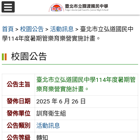
跳
至
選
單
主
首頁
>
校園公告
>
活動訊息
>
臺北市立弘道國民中
要
學114年度暑期管樂育樂營實施計畫。
內
容
校園公告
區
臺北市立弘道國民中學114年度暑期管
公告主旨
樂育樂營實施計畫。
發佈日期
2025 年 6 月 26 日
發佈單位
訓育衛生組
公告類別
活動訊息
公告等級
轉知