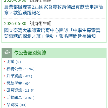
2026-06-30
訓育衛生組
農業部辦理第2屆國家食農教育傑出貢獻獎申請簡
章，歡迎踴躍報名
2026-06-30
訓育衛生組
國立臺灣大學師資培育中心團隊「中學生探索營:
葡萄糖的探測之旅」活動，報名時間延長通知
依公告類別彙總
測試
( 0 )
校務公告
( 1,094 )
升學資訊
( 432 )
獎助學金
( 69 )
研習資訊
( 2,215 )
活動訊息
( 3,701 )
榮譽榜
( 38 )