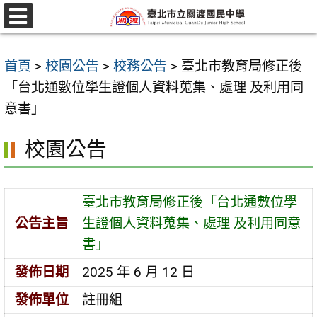
跳
至
選
單
主
首頁
>
校園公告
>
校務公告
>
臺北市教育局修正後
要
「台北通數位學生證個人資料蒐集、處理 及利用同
內
意書」
容
區
校園公告
臺北市教育局修正後「台北通數位學
公告主旨
生證個人資料蒐集、處理 及利用同意
書」
發佈日期
2025 年 6 月 12 日
發佈單位
註冊組