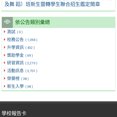
及舞 蹈）班新生暨轉學生聯合招生鑑定簡章
依公告類別彙總
測試
( 0 )
校務公告
( 1,094 )
升學資訊
( 432 )
獎助學金
( 69 )
研習資訊
( 2,215 )
活動訊息
( 3,701 )
榮譽榜
( 38 )
新生入學
( 38 )
學校報告卡