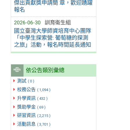
傑出貢獻獎申請簡 章，歡迎踴躍
報名
2026-06-30
訓育衛生組
國立臺灣大學師資培育中心團隊
「中學生探索營: 葡萄糖的探測
之旅」活動，報名時間延長通知
依公告類別彙總
測試
( 0 )
校務公告
( 1,094 )
升學資訊
( 432 )
獎助學金
( 69 )
研習資訊
( 2,215 )
活動訊息
( 3,701 )