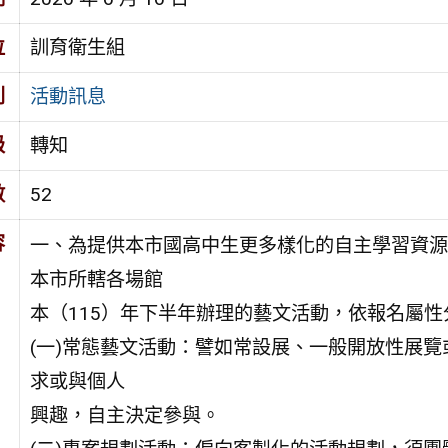
位
訓育衛生組
別
活動訊息
級
轉知
數
52
容
一、為提供本市國高中生更多樣化的自主學習資源
本市所轄各場館
本（115）年下半年辦理的藝文活動，依報名屬
(一)常態藝文活動：譬如常設展、一般開放性展
求或與個人
興趣，自主決定參與。