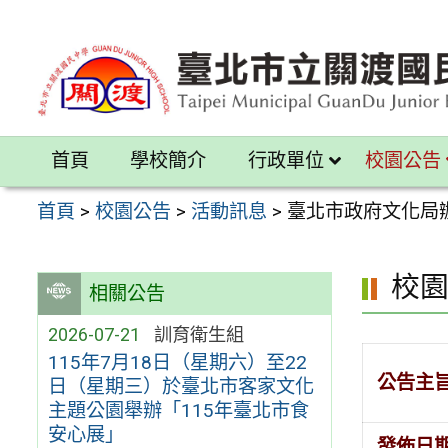
跳
至
主
要
內
首頁
學校簡介
行政單位
校園公告
容
區
首頁
>
校園公告
>
活動訊息
>
臺北市政府文化局
校
相關公告
2026-07-21
訓育衛生組
115年7月18日（星期六）至22
公告主
日（星期三）於臺北市客家文化
主題公園舉辦「115年臺北市食
安心展」
發佈日