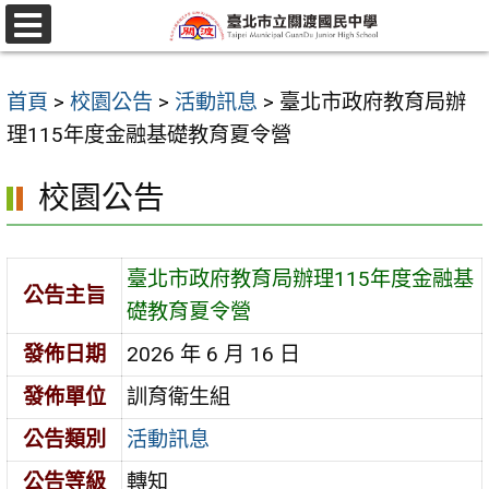
跳
至
選
單
主
首頁
>
校園公告
>
活動訊息
>
臺北市政府教育局辦
要
理115年度金融基礎教育夏令營
內
容
校園公告
區
臺北市政府教育局辦理115年度金融基
公告主旨
礎教育夏令營
發佈日期
2026 年 6 月 16 日
發佈單位
訓育衛生組
公告類別
活動訊息
公告等級
轉知