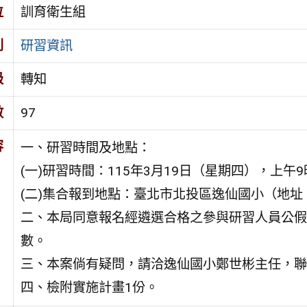
位
訓育衛生組
別
研習資訊
級
轉知
數
97
容
一、研習時間及地點：
(一)研習時間：115年3月19日（星期四），上午9
(二)集合報到地點：臺北市北投區逸仙國小（地址
二、本局同意報名經遴選合格之參與研習人員公假派
數。
三、本案倘有疑問，請洽逸仙國小鄭世彬主任，聯絡電話
四、檢附實施計畫1份。