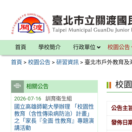
跳
至
主
要
內
首頁
學校簡介
行政單位
校園公告
容
區
首頁
>
校園公告
>
研習資訊
>
臺北市戶外教育及
校
相關公告
2026-07-16
訓育衛生組
國立高雄師範大學辦理 「校園性
公告主
教育（含性傳染病防治）計畫」
之「家長『全面 性教育』專題演
發佈日
講活動