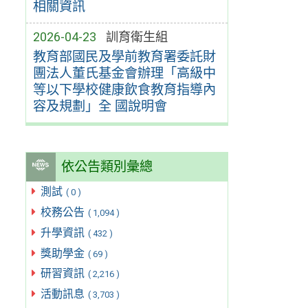
相關資訊
2026-04-23
訓育衛生組
教育部國民及學前教育署委託財
團法人董氏基金會辦理「高級中
等以下學校健康飲食教育指導內
容及規劃」全 國說明會
依公告類別彙總
測試
( 0 )
校務公告
( 1,094 )
升學資訊
( 432 )
獎助學金
( 69 )
研習資訊
( 2,216 )
活動訊息
( 3,703 )