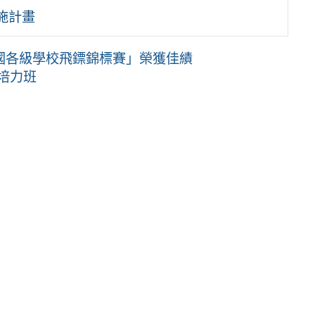
施計畫
全國各級學校飛鏢錦標賽」榮獲佳績
培力班