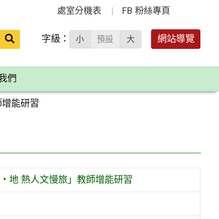
處室分機表
FB 粉絲專頁
送出
字級：
網站導覽
小
預設
大
搜
尋：
我們
師增能研習
‧地 熱人文慢旅」教師增能研習