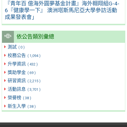
『青年百 億海外圓夢基金計畫』海外翱翔組G-4-
6『健康學一下』 澳洲塔斯馬尼亞大學參訪活動
成果發表會」
依公告類別彙總
測試
( 0 )
校務公告
( 1,094 )
升學資訊
( 432 )
獎助學金
( 69 )
研習資訊
( 2,215 )
活動訊息
( 3,701 )
榮譽榜
( 38 )
新生入學
( 38 )