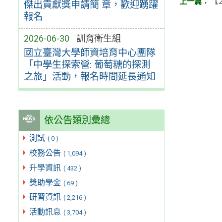
【2
傑出貢獻獎申請簡 章，歡迎踴躍
報名
2026-06-30
訓育衛生組
國立臺灣大學師資培育中心團隊
「中學生探索營: 葡萄糖的探測
之旅」活動，報名時間延長通知
依公告類別彙總
測試
( 0 )
校務公告
( 1,094 )
升學資訊
( 432 )
獎助學金
( 69 )
研習資訊
( 2,216 )
活動訊息
( 3,704 )