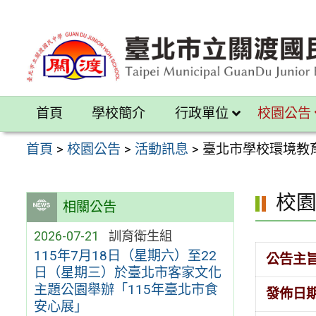
跳
至
主
要
內
首頁
學校簡介
行政單位
校園公告
容
區
首頁
>
校園公告
>
活動訊息
>
臺北市學校環境教育
校
相關公告
2026-07-21
訓育衛生組
115年7月18日（星期六）至22
公告主
日（星期三）於臺北市客家文化
主題公園舉辦「115年臺北市食
發佈日
安心展」